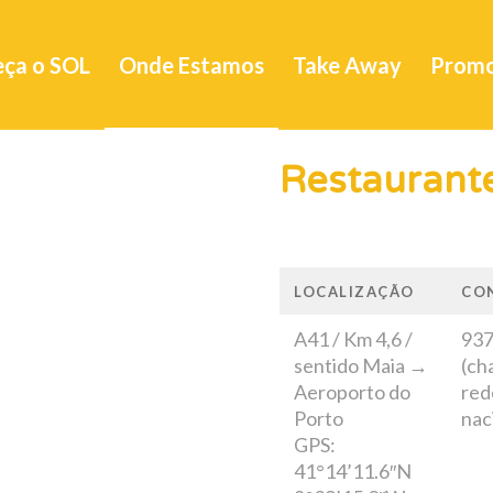
ça o SOL
Onde Estamos
Take Away
Prom
Restaurant
LOCALIZAÇÃO
CO
A41 / Km 4,6 /
937
sentido Maia →
(ch
Aeroporto do
red
Porto
nac
GPS:
41°14’11.6″N