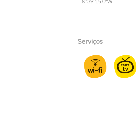
8°39’15.0″W
Serviços