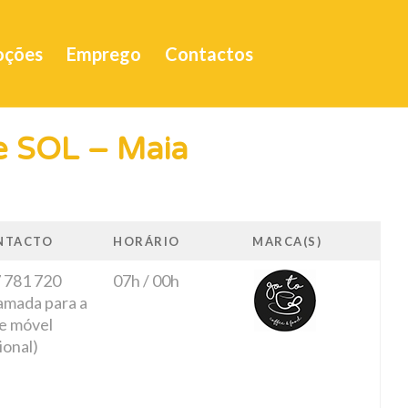
oções
Emprego
Contactos
e SOL – Maia
NTACTO
HORÁRIO
MARCA(S)
 781 720
07h / 00h
amada para a
e móvel
ional)