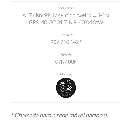
A17 / Km 99,1 / sentido Aveiro → Mira
GPS: 40°30’31.7″N 8°40’04.0″W
937 710 142 *
07h / 00h
* Chamada para a rede móvel nacional.